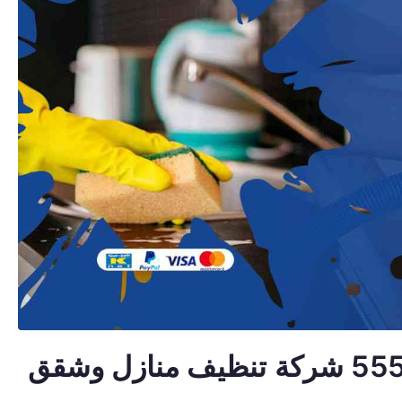
تنظيف منازل الري 55549242 شركة تنظيف منازل وشقق