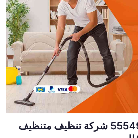
تنظيف منازل القصور 55549242 شركة تنظيف متنظيف