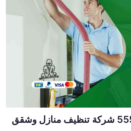
تنظيف منازل بيان 55549242 شركة تنظيف منازل وشقق